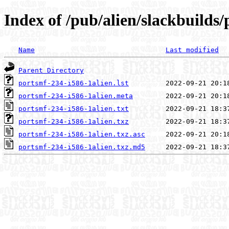
Index of /pub/alien/slackbuilds
Name
Last modified
Parent Directory
portsmf-234-i586-1alien.lst
portsmf-234-i586-1alien.meta
portsmf-234-i586-1alien.txt
portsmf-234-i586-1alien.txz
portsmf-234-i586-1alien.txz.asc
portsmf-234-i586-1alien.txz.md5