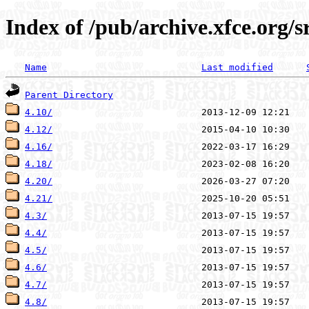
Index of /pub/archive.xfce.org/s
Name
Last modified
Parent Directory
4.10/
4.12/
4.16/
4.18/
4.20/
4.21/
4.3/
4.4/
4.5/
4.6/
4.7/
4.8/