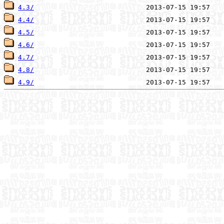
4.3/
4.4/
4.5/
4.6/
4.7/
4.8/
4.9/