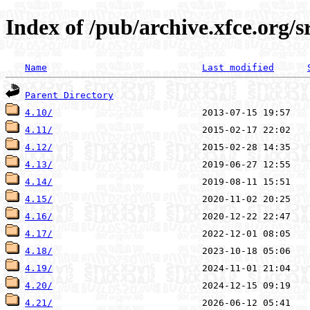
Index of /pub/archive.xfce.org/s
Name
Last modified
Parent Directory
4.10/
4.11/
4.12/
4.13/
4.14/
4.15/
4.16/
4.17/
4.18/
4.19/
4.20/
4.21/