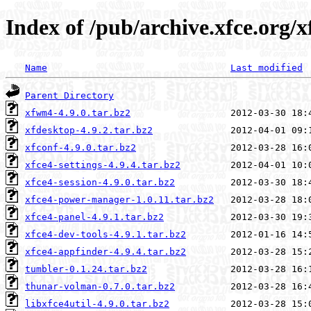
Index of /pub/archive.xfce.org/x
Name
Last modified
Parent Directory
xfwm4-4.9.0.tar.bz2
xfdesktop-4.9.2.tar.bz2
xfconf-4.9.0.tar.bz2
xfce4-settings-4.9.4.tar.bz2
xfce4-session-4.9.0.tar.bz2
xfce4-power-manager-1.0.11.tar.bz2
xfce4-panel-4.9.1.tar.bz2
xfce4-dev-tools-4.9.1.tar.bz2
xfce4-appfinder-4.9.4.tar.bz2
tumbler-0.1.24.tar.bz2
thunar-volman-0.7.0.tar.bz2
libxfce4util-4.9.0.tar.bz2