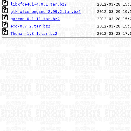
libxfce4ui-4.9.1.tar.bz2
gtk-xfce-engine-2.99.2.tar.bz2
garcon-0.1.11.tar.bz2
exo-0.7.2.tar.bz2
Thunar-1.3.1.tar.bz2