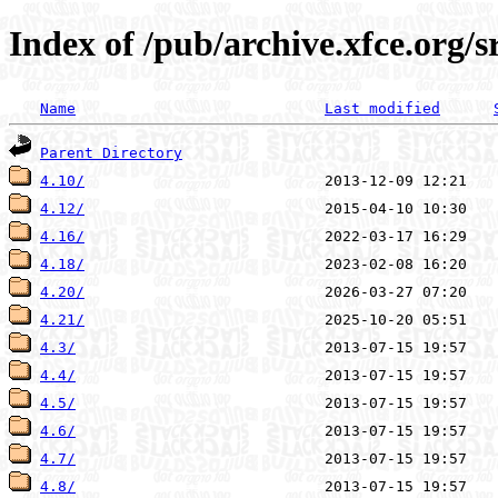
Index of /pub/archive.xfce.org/s
Name
Last modified
Parent Directory
4.10/
4.12/
4.16/
4.18/
4.20/
4.21/
4.3/
4.4/
4.5/
4.6/
4.7/
4.8/